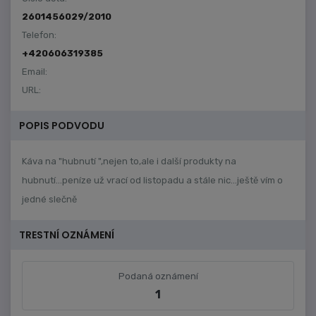
2601456029/2010
Telefon:
+420606319385
Email:
URL:
POPIS PODVODU
Káva na "hubnutí ",nejen to,ale i další produkty na
hubnutí...peníze už vrací od listopadu a stále nic...ještě vím o
jedné slečně
TRESTNÍ OZNÁMENÍ
Podaná oznámení
1