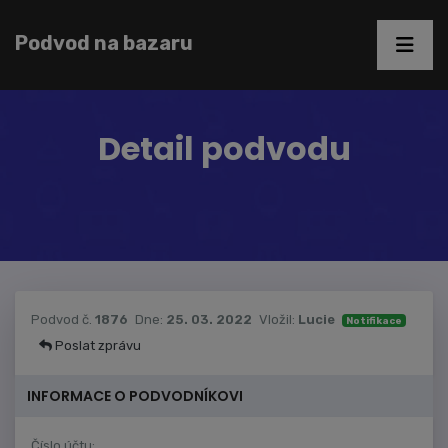
Podvod na bazaru
Detail podvodu
Podvod č.
1876
Dne:
25. 03. 2022
Vložil:
Lucie
Notifikace
Poslat zprávu
INFORMACE O PODVODNÍKOVI
Číslo účtu: