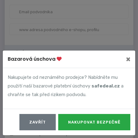
VAŠE ÚDAJE
×
Bazarová úschova
Nakupujete od neznámého prodejce? Nabídněte mu
použití naší bazarové platební úschovy
safedeal.cz
a
chraňte se tak před rizikem podvodu.
ZAVŘÍT
NAKUPOVAT BEZPEČNĚ
Dostávat upozornění na nové komentáře.
Souhlasím s podmínkami využívání služeb a zásadami