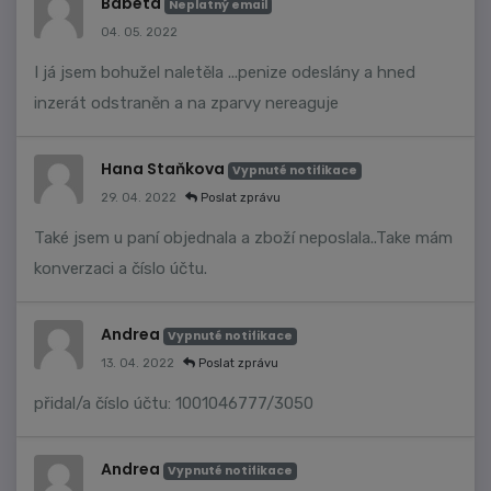
Babeta
Neplatný email
04. 05. 2022
I já jsem bohužel naletěla ...penize odeslány a hned
inzerát odstraněn a na zparvy nereaguje
Hana Staňkova
Vypnuté notifikace
29. 04. 2022
Poslat zprávu
Také jsem u paní objednala a zboží neposlala..Take mám
konverzaci a číslo účtu.
Andrea
Vypnuté notifikace
13. 04. 2022
Poslat zprávu
přidal/a číslo účtu: 1001046777/3050
Andrea
Vypnuté notifikace