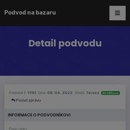
Podvod na bazaru
Detail podvodu
Podvod č.
1981
Dne:
08. 04. 2022
Vložil:
Tereza
Notifikace
Poslat zprávu
INFORMACE O PODVODNÍKOVI
Číslo účtu: