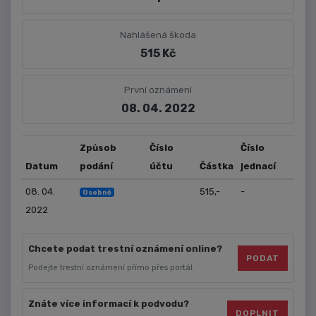
Nahlášená škoda
515 Kč
První oznámení
08. 04. 2022
Způsob
Číslo
Číslo
Datum
podání
účtu
Částka
jednací
08. 04.
515,-
-
Osobně
2022
Chcete podat trestní oznámení online?
PODAT
Podejte trestní oznámení přímo přes portál.
Znáte více informací k podvodu?
DOPLNIT