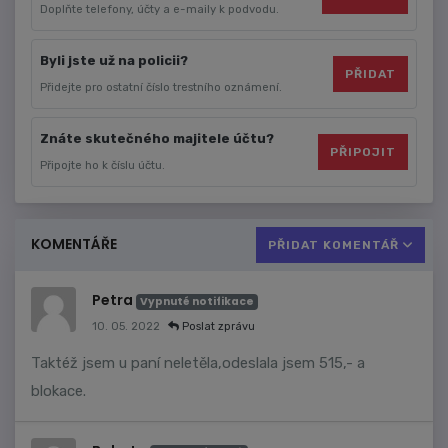
Doplňte telefony, účty a e-maily k podvodu.
Byli jste už na policii?
PŘIDAT
Přidejte pro ostatní číslo trestního oznámení.
Znáte skutečného majitele účtu?
PŘIPOJIT
Připojte ho k číslu účtu.
KOMENTÁŘE
PŘIDAT KOMENTÁŘ
Petra
Vypnuté notifikace
10. 05. 2022
Poslat zprávu
Taktéž jsem u paní neletěla,odeslala jsem 515,- a
blokace.