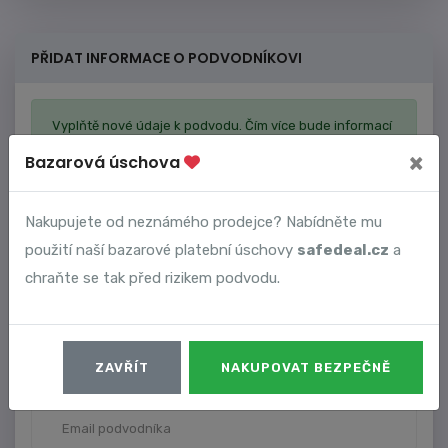
PŘIDAT INFORMACE O PODVODNÍKOVI
Vyplňtě nové údaje k podvodu. Čím více bude informací
o podvodníkovi, tím lépe ostatní najdou stejného
×
Bazarová úschova
podvodníka a můžou se připojit k podvodu.
Nakupujete od neznámého prodejce? Nabídněte mu
použití naší bazarové platební úschovy
safedeal.cz
a
chraňte se tak před rizikem podvodu.
ZAVŘÍT
NAKUPOVAT BEZPEČNĚ