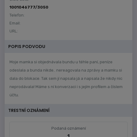
1001046777/3050
Telefon:
Email:
URL:
POPIS PODVODU
Moje mamka si objednávala bundu u téhle paní, peníze
odeslala a bunda nikde.. nereagovala na zprávy a mamku si
dala do blokace. Tak sem jí napsala já a napsala že nikdy nic
neprodávala! Máme s ní konverzaci i s jejím profilem a číslem
účtu.
TRESTNÍ OZNÁMENÍ
Podaná oznámení
1