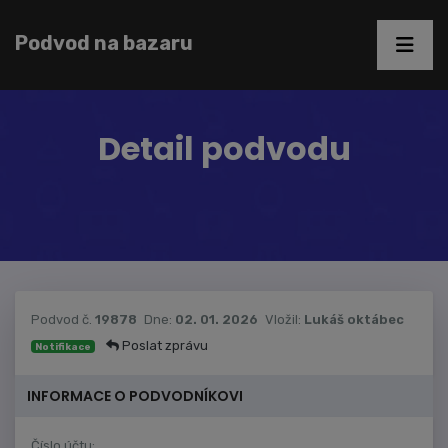
Podvod na bazaru
Detail podvodu
Podvod č.
19878
Dne:
02. 01. 2026
Vložil:
Lukáš oktábec
Poslat zprávu
Notifikace
INFORMACE O PODVODNÍKOVI
Číslo účtu: