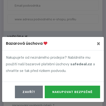
VAŠE ÚDAJE
×
Bazarová úschova
Nakupujete od neznámého prodejce? Nabídněte mu
použití naší bazarové platební úschovy
safedeal.cz
a
chraňte se tak před rizikem podvodu.
ZAVŘÍT
NAKUPOVAT BEZPEČNĚ
Dostávat upozornění na nové komentáře.
Souhlasím s podmínkami využívání služeb a zásadami
zpracování osobních údajů. *