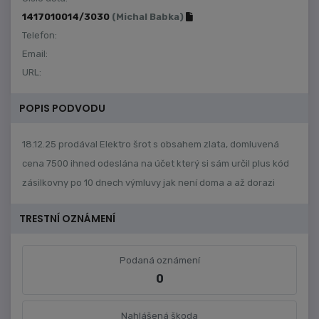
1417010014/3030
(Michal Babka)
Telefon:
Email:
URL:
POPIS PODVODU
18.12.25 prodával Elektro šrot s obsahem zlata, domluvená
cena 7500 ihned odeslána na účet který si sám určil plus kód
zásilkovny po 10 dnech výmluvy jak není doma a až dorazi
TRESTNÍ OZNÁMENÍ
Podaná oznámení
0
Nahlášená škoda