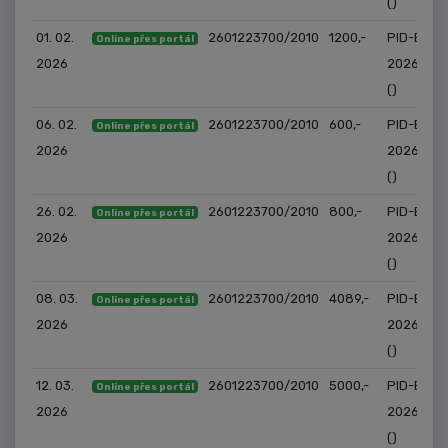
()
01. 02.
2601223700/2010
1200,-
PID-EM-
Online přes portál
2026
2026/186
()
06. 02.
2601223700/2010
600,-
PID-EM-
Online přes portál
2026
2026/187
()
26. 02.
2601223700/2010
800,-
PID-EM-
Online přes portál
2026
2026/191
()
08. 03.
2601223700/2010
4089,-
PID-EM-
Online přes portál
2026
2026/192
()
12. 03.
2601223700/2010
5000,-
PID-EM-
Online přes portál
2026
2026/193
()