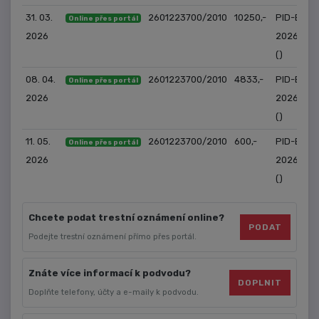
31. 03.
2601223700/2010
10250,-
PID-EM-
Online přes portál
2026
2026/197
()
08. 04.
2601223700/2010
4833,-
PID-EM-
Online přes portál
2026
2026/198
()
11. 05.
2601223700/2010
600,-
PID-EM-
Online přes portál
2026
2026/205
()
Chcete podat trestní oznámení online?
PODAT
Podejte trestní oznámení přímo přes portál.
Znáte více informací k podvodu?
DOPLNIT
Doplňte telefony, účty a e-maily k podvodu.