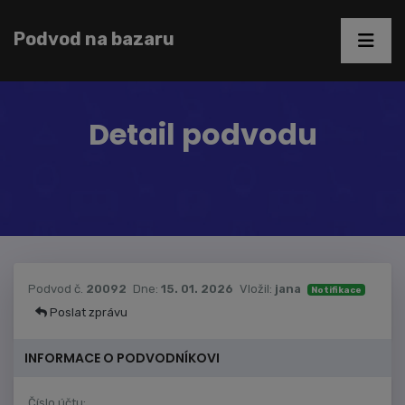
Podvod na bazaru
Detail podvodu
Podvod č.
20092
Dne:
15. 01. 2026
Vložil:
jana
Notifikace
Poslat zprávu
INFORMACE O PODVODNÍKOVI
Číslo účtu: