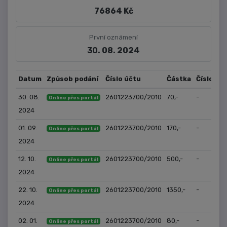
76864 Kč
První oznámení
30. 08. 2024
Datum
Způsob podání
Číslo účtu
Částka
Číslo jed
30. 08.
2601223700/2010
70,-
-
Online přes portál
2024
01. 09.
2601223700/2010
170,-
-
Online přes portál
2024
12. 10.
2601223700/2010
500,-
-
Online přes portál
2024
22. 10.
2601223700/2010
1350,-
-
Online přes portál
2024
02. 01.
2601223700/2010
80,-
-
Online přes portál