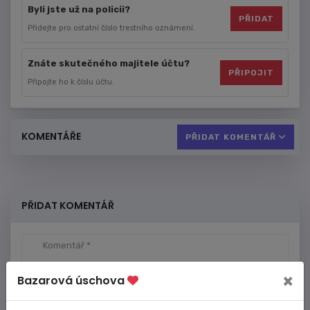
Byli jste už na policii?
PŘIDAT
Přidejte pro ostatní číslo trestního oznámení.
Znáte skutečného majitele účtu?
PŘIPOJIT
Připojte ho k číslu účtu.
KOMENTÁŘE
PŘIDAT KOMENTÁŘ
PŘIDAT KOMENTÁŘ
×
Bazarová úschova