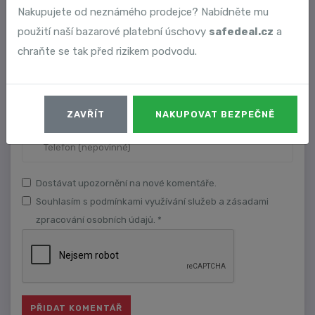
Nakupujete od neznámého prodejce? Nabídněte mu
použití naší bazarové platební úschovy
safedeal.cz
a
chraňte se tak před rizikem podvodu.
ZAVŘÍT
NAKUPOVAT BEZPEČNĚ
Dostávat upozornění na nové komentáře.
Souhlasím s podmínkami využívání služeb a zásadami
zpracování osobních údajů. *