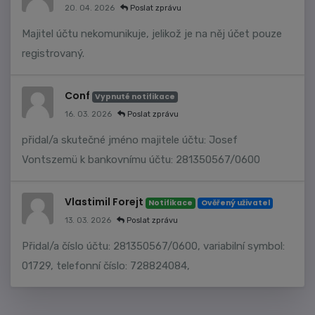
20. 04. 2026
Poslat zprávu
Majitel účtu nekomunikuje, jelikož je na něj účet pouze
registrovaný.
Conf
Vypnuté notifikace
16. 03. 2026
Poslat zprávu
přidal/a skutečné jméno majitele účtu: Josef
Vontszemü k bankovnímu účtu: 281350567/0600
Vlastimil Forejt
Notifikace
Ověřený uživatel
13. 03. 2026
Poslat zprávu
Přidal/a číslo účtu: 281350567/0600, variabilní symbol:
01729, telefonní číslo: 728824084,