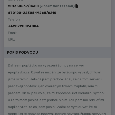
281350567/0600
(Josef Vontszemü)
670100-2230549268/6210
Telefon:
+420728824084
Email:
URL:
POPIS PODVODU
Dal jsem poptávku na vyvezení žumpy na server
epoptavka.cz. Ozval se mi pán, že by žumpu vyvezl, dmluvili
jsme si temín. Jelikož jsem předpokládál, že na tom serveru
předávají poptávku jen oveřeným firmám, zaplatil jsem mu
předem. On mi pak volal, že mi zapomněl říct variabilní symbol
a že to mám poslat ještě jednou s ním. Tak jsem mu řekl, ať mi
napřed vrátí, to co jsem poslal. Začal se vymlouvat, že to
nejde. Od té doby se neozval, peníze nevrátil, žumpu nevyvezl.