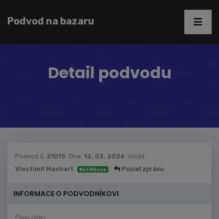
Podvod na bazaru
Detail podvodu
Podvod č.
21015
Dne:
12. 03. 2026
Vložil:
Vlastimil Machart
Poslat zprávu
Notifikace
INFORMACE O PODVODNÍKOVI
Číslo účtu: