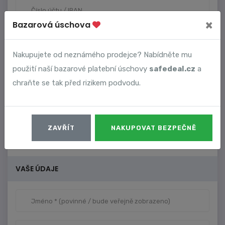
×
Bazarová úschova
Nakupujete od neznámého prodejce? Nabídněte mu
použití naší bazarové platební úschovy
safedeal.cz
a
chraňte se tak před rizikem podvodu.
ZAVŘÍT
NAKUPOVAT BEZPEČNĚ
VAŠE ÚDAJE