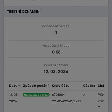
TRESTNÍ OZNÁMENÍ
Podaná oznámení
1
Nahlášená škoda
0 Kč
První oznámení
12. 03. 2026
Datum
Způsob podání
Číslo účtu
Částka
Číslo je
12. 03.
670100-
,-
PID-EM-
Online přes portál
2026
2230549268/6210
2026/19
()