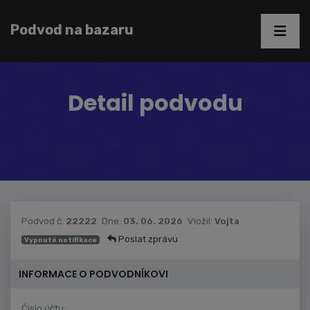
Podvod na bazaru
Detail podvodu
Podvod č.
22222
Dne:
03. 06. 2026
Vložil:
Vojta
Poslat zprávu
Vypnuté notifikace
INFORMACE O PODVODNÍKOVI
Číslo účtu: