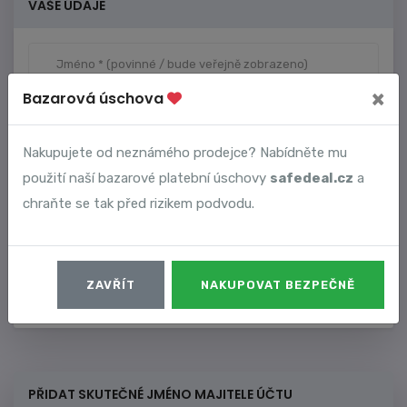
VAŠE ÚDAJE
×
Bazarová úschova
Nakupujete od neznámého prodejce? Nabídněte mu
použití naší bazarové platební úschovy
safedeal.cz
a
chraňte se tak před rizikem podvodu.
Dostávat upozornění na nové komentáře.
Souhlasím s podmínkami využívání služeb a zásadami
zpracování osobních údajů. *
ZAVŘÍT
NAKUPOVAT BEZPEČNĚ
PŘIDAT SKUTEČNÉ JMÉNO MAJITELE ÚČTU