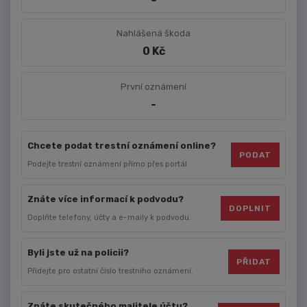
Nahlášená škoda
0 Kč
První oznámení
-
Chcete podat trestní oznámení online?
PODAT
Podejte trestní oznámení přímo přes portál.
Znáte více informací k podvodu?
DOPLNIT
Doplňte telefony, účty a e-maily k podvodu.
Byli jste už na policii?
PŘIDAT
Přidejte pro ostatní číslo trestního oznámení.
Znáte skutečného majitele účtu?