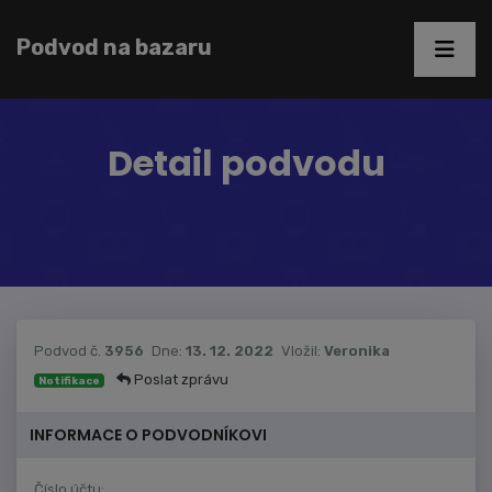
Podvod na bazaru
Detail podvodu
Podvod č.
3956
Dne:
13. 12. 2022
Vložil:
Veronika
Poslat zprávu
Notifikace
INFORMACE O PODVODNÍKOVI
Číslo účtu: