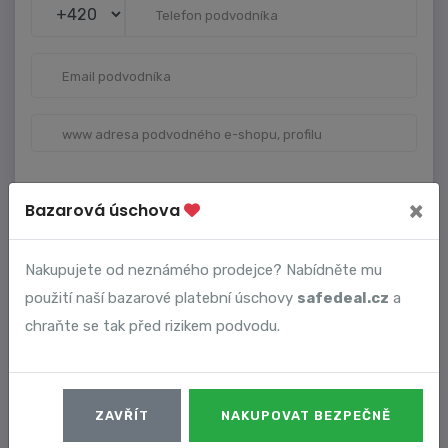
×
Bazarová úschova
VAŠE ÚDAJE
Nakupujete od neznámého prodejce? Nabídněte mu
použití naší bazarové platební úschovy
safedeal.cz
a
chraňte se tak před rizikem podvodu.
ZAVŘÍT
NAKUPOVAT BEZPEČNĚ
Dostávat upozornění na nové komentáře.