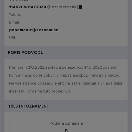
1145705014/3030
(Petr Mertelík)
Telefon:
Email:
popelka001@seznam.cz
URL:
POPIS PODVODU
Paní jsem 29.1.2022 zaplatila peněženku, 4.12. 2022 poslední
komunikace, od té doby nic, nezaslala zboží, nevrátila platbu.
Na vsé stránce Sbazaru je aktivní, stále inzeruje a vkládá další
inzeráty. Poroz na tuto prodejkyni.
TRESTNÍ OZNÁMENÍ
Podaná oznámení
0