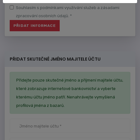
Souhlasím s podmínkami využívání služeb a zásadami
zpracování osobních údajů. *
PŘIDAT SKUTEČNÉ JMÉNO MAJITELE ÚČTU
Přidejte pouze skutečné jméno a příjmení majitele účtu,
které zobrazuje internetové bankovnictví a vyberte
kterému účtu jméno patří. Nenahrávejte vymyšlená
profilová jména z bazarů.