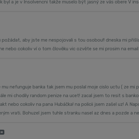
k byl a je v Insolvencni takže muselo být jasný ze vás obere V ins
 požádat, aby jste me nespojovali s tou osobou!! dneska mi přišl
 me nebo cokoliv ví o tom člověku vic ozvěte se mi prosim na emai
e mu nefunguje banka tak jsem mu poslal moje cislo uctu ( ze mi 
le mi chodily random penize na ucet! zacal jsem to resit s banko
ntakt nebo cokoliv na pana Hubáčka! na policii jsem zašel uz! A N
ým vrati. Bohuzel jsem tuhle stranku nasel az dnes a pozde a nec
ce