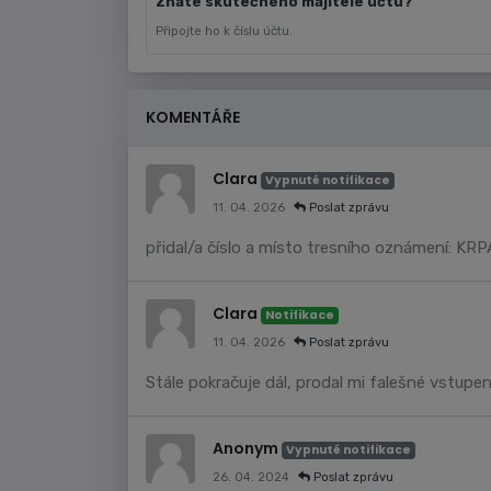
Znáte skutečného majitele účtu?
Připojte ho k číslu účtu.
KOMENTÁŘE
Clara
Vypnuté notifikace
11. 04. 2026
Poslat zprávu
přidal/a číslo a místo tresního oznámení: KR
Clara
Notifikace
11. 04. 2026
Poslat zprávu
Stále pokračuje dál, prodal mi falešné vstup
Anonym
Vypnuté notifikace
26. 04. 2024
Poslat zprávu