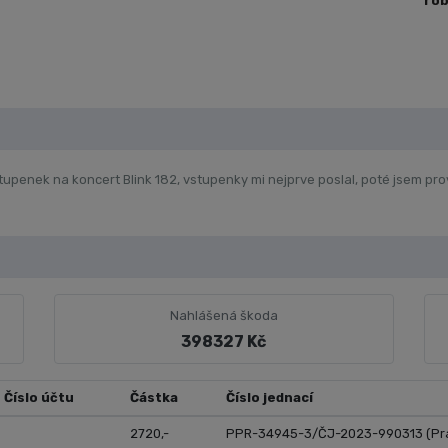
ro
penek na koncert Blink 182, vstupenky mi nejprve poslal, poté jsem prov
Nahlášená škoda
398327 Kč
Číslo účtu
Částka
Číslo jednací
2720,-
PPR-34945-3/ČJ-2023-990313 (Pr