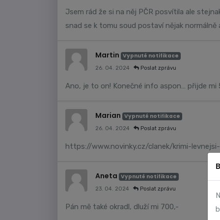
Jsem rád že si na něj PČR posvítila ale stejna
snad se k tomu soud postaví nějak normálně a
Martin
Vypnuté notifikace
26. 04. 2024
Poslat zprávu
Ano, je to on! Konečné info aspon… přijde mi 
Marian
Vypnuté notifikace
26. 04. 2024
Poslat zprávu
https://www.novinky.cz/clanek/krimi-levnejs
Aneta
Vypnuté notifikace
23. 04. 2024
Poslat zprávu
N
Pán mě také okradl, dluží mi 700,-
b