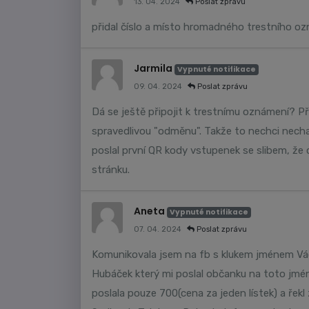
13. 04. 2024
Poslat zprávu
přidal číslo a místo hromadného trestního o
Jarmila
Vypnuté notifikace
09. 04. 2024
Poslat zprávu
Dá se ještě připojit k trestnímu oznámení? Přiš
spravedlivou "odměnu". Takže to nechci necha
poslal první QR kody vstupenek se slibem, že c
stránku.
Aneta
Vypnuté notifikace
07. 04. 2024
Poslat zprávu
Komunikovala jsem na fb s klukem jménem Vác
Hubáček který mi poslal občanku na toto jméno
poslala pouze 700(cena za jeden lístek) a řekl