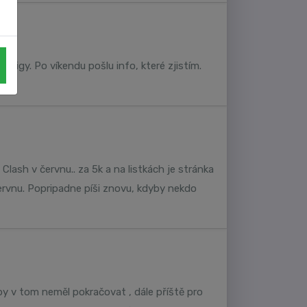
odigy. Po víkendu pošlu info, které zjistím.
ash v červnu.. za 5k a na listkách je stránka
ervnu. Popripadne píši znovu, kdyby nekdo
 by v tom neměl pokračovat , dále příště pro