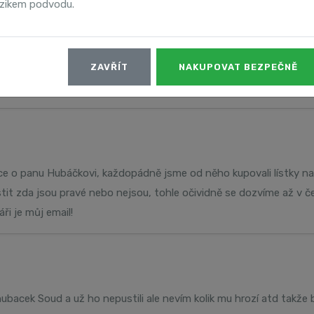
izikem podvodu.
h na policii ohledně Roberta Hubáčka. Škoda u mě 1500, koncert Pr
ZAVŘÍT
NAKUPOVAT BEZPEČNĚ
e o panu Hubáčkovi, každopádně jsme od něho kupovali lístky na Cl
it zda jsou pravé nebo nejsou, tohle očividně se dozvíme až v č
ři je můj email!
hubacek Soud a už ho nepustili ale nevím kolik mu hrozí atd takže