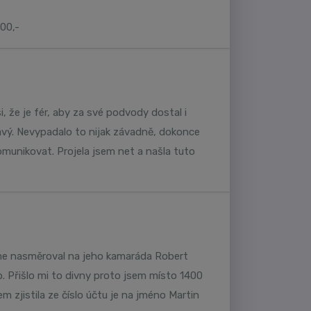
00,-
i, že je fér, aby za své podvody dostal i
avý. Nevypadalo to nijak závadně, dokonce
komunikovat. Projela jsem net a našla tuto
 me nasměroval na jeho kamaráda Robert
p. Přišlo mi to divny proto jsem místo 1400
m zjistila ze číslo účtu je na jméno Martin