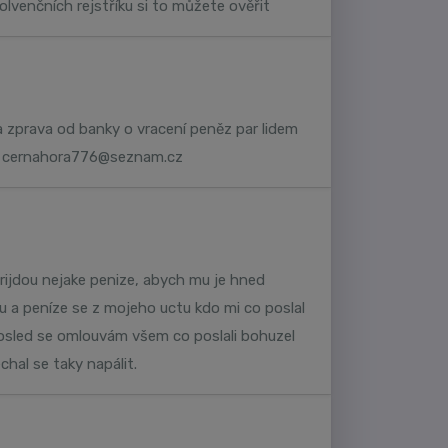
olvenčních rejstříku si to můžete ověřit
a zprava od banky o vracení peněz par lidem
l
cernahora776@seznam.cz
prijdou nejake penize, abych mu je hned
u a peníze se z mojeho uctu kdo mi co poslal
aposled se omlouvám všem co poslali bohuzel
hal se taky napálit.