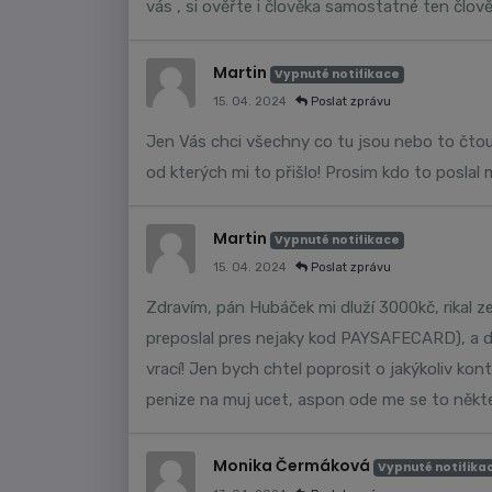
vás , si ověřte i člověka samostatné ten člově
Martin
Vypnuté notifikace
15. 04. 2024
Poslat zprávu
Jen Vás chci všechny co tu jsou nebo to čtou
od kterých mi to přišlo! Prosim kdo to poslal
Martin
Vypnuté notifikace
15. 04. 2024
Poslat zprávu
Zdravím, pán Hubáček mi dluží 3000kč, rikal z
preposlal pres nejaky kod PAYSAFECARD), a dá
vrací! Jen bych chtel poprosit o jakýkoliv ko
penize na muj ucet, aspon ode me se to někter
Monika Čermáková
Vypnuté notifika