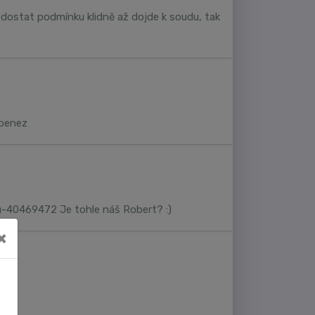
e dostat podmínku klidně až dojde k soudu, tak
 penez
u-40469472 Je tohle náš Robert? :)
×