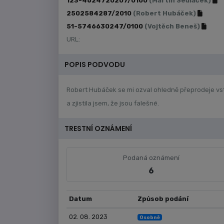
123-4624720207/0100
(Martin Sedláček)
2502584287/2010
(Robert Hubáček)
51-5746630247/0100
(Vojtěch Beneš)
URL:
POPIS PODVODU
Robert Hubáček se mi ozval ohledně přeprodeje vstu
a zjistila jsem, že jsou falešné.
TRESTNÍ OZNÁMENÍ
Podaná oznámení
6
Datum
Způsob podání
02. 08. 2023
Osobně