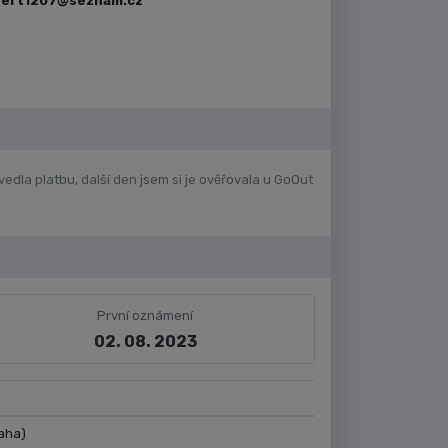
bert1207@seznam.cz
edla platbu, další den jsem si je ověřovala u GoOut
První oznámení
02. 08. 2023
aha)