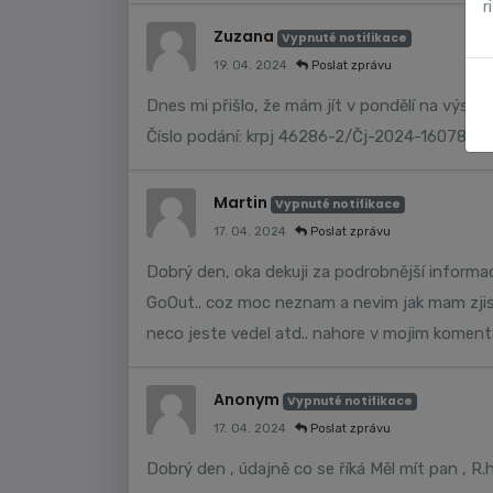
r
Zuzana
Vypnuté notifikace
19. 04. 2024
Poslat zprávu
Dnes mi přišlo, že mám jít v pondělí na výslec
Číslo podání: krpj 46286-2/Čj-2024-160781
Martin
Vypnuté notifikace
17. 04. 2024
Poslat zprávu
Dobrý den, oka dekuji za podrobnější informac
GoOut.. coz moc neznam a nevim jak mam zjist
neco jeste vedel atd.. nahore v mojim komentá
Anonym
Vypnuté notifikace
17. 04. 2024
Poslat zprávu
Dobrý den , údajně co se říká Měl mít pan , R.