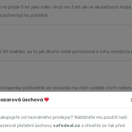
k mi přijde 5 let jako málo. Hrozí mu 5 let ale ve skutečnosti můž
 potrestají ho pořádně..
5 let malinko, za to jak dlouho tohle provozoval a toho množství
i-vstupenky-podvodnik-ze-slovacka-na-nich-vydelal-ctvrt-milion
Bazarová úschova
akupujete od neznámého prodejce? Nabídněte mu použití naší
azarové platební úschovy
safedeal.cz
a chraňte se tak před