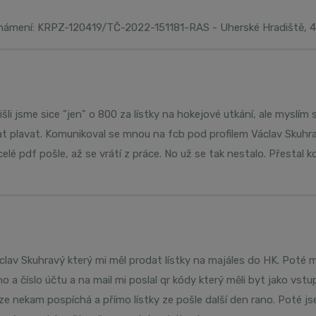
známení: KRPZ-120419/TČ-2022-151181-RAS - Uherské Hradiště, 4
li jsme sice "jen" o 800 za lístky na hokejové utkání, ale myslím s
t plavat. Komunikoval se mnou na fcb pod profilem Václav Skuhr
elé pdf pošle, až se vrátí z práce. No už se tak nestalo. Přestal 
lav Skuhravý který mi měl prodat lístky na majáles do HK. Poté
 a číslo účtu a na mail mi poslal qr kódy který měli byt jako vstu
 ze nekam pospíchá a přímo lístky ze pošle další den rano. Poté jse