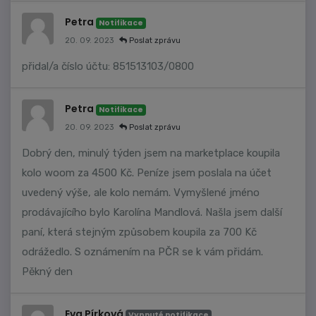
Petra
Notifikace
20. 09. 2023
Poslat zprávu
přidal/a číslo účtu: 851513103/0800
Petra
Notifikace
20. 09. 2023
Poslat zprávu
Dobrý den, minulý týden jsem na marketplace koupila
kolo woom za 4500 Kč. Peníze jsem poslala na účet
uvedený výše, ale kolo nemám. Vymyšlené jméno
prodávajícího bylo Karolína Mandlová. Našla jsem další
paní, která stejným způsobem koupila za 700 Kč
odrážedlo. S oznámením na PČR se k vám přidám.
Pěkný den
Eva Pírková
Vypnuté notifikace