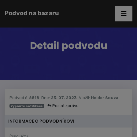
Podvod na bazaru
Detail podvodu
Podvod č.
6818
Dne:
23. 07. 2023
Vložil:
Heider Souza
Poslat zprávu
Vypnuté notifikace
INFORMACE O PODVODNÍKOVI
Číslo účtu: