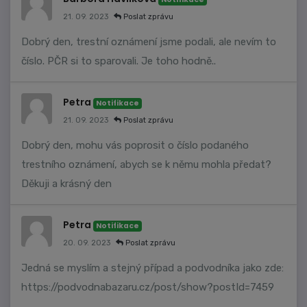
21. 09. 2023
Poslat zprávu
Dobrý den, trestní oznámení jsme podali, ale nevím to
číslo. PČR si to sparovali. Je toho hodně..
Petra
Notifikace
21. 09. 2023
Poslat zprávu
Dobrý den, mohu vás poprosit o číslo podaného
trestního oznámení, abych se k němu mohla předat?
Děkuji a krásný den
Petra
Notifikace
20. 09. 2023
Poslat zprávu
Jedná se myslím a stejný případ a podvodníka jako zde:
https://podvodnabazaru.cz/post/show?postId=7459