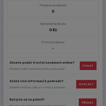
Podaná oznámení
0
Nahlášená škoda
0 Kč
První oznámení
-
Chcete podat trestní oznámení online?
PODAT
Podejte trestní oznámení přímo přes portál.
Znáte více informací k podvodu?
DOPLNIT
Doplňte telefony, účty a e-maily k podvodu.
Byli jste už na policii?
PŘIDAT
Přidejte pro ostatní číslo trestního oznámení.