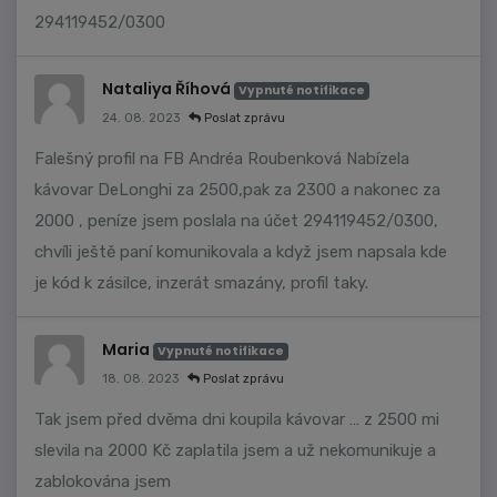
294119452/0300
Nataliya Říhová
Vypnuté notifikace
24. 08. 2023
Poslat zprávu
Falešný profil na FB Andréa Roubenková Nabízela
kávovar DeLonghi za 2500,pak za 2300 a nakonec za
2000 , peníze jsem poslala na účet 294119452/0300,
chvíli ještě paní komunikovala a když jsem napsala kde
je kód k zásilce, inzerát smazány, profil taky.
Maria
Vypnuté notifikace
18. 08. 2023
Poslat zprávu
Tak jsem před dvěma dni koupila kávovar … z 2500 mi
slevila na 2000 Kč zaplatila jsem a už nekomunikuje a
zablokována jsem