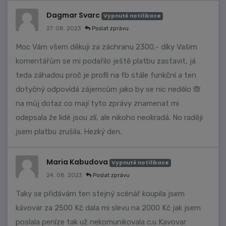
Dagmar Svarc
Vypnuté notifikace
27. 08. 2023
Poslat zprávu
Moc Vám všem děkuji za záchranu 2300,- díky Vašim
komentářům se mi podařilo ještě platbu zastavit, já
teda záhadou proč je profil na fb stále funkční a ten
dotyčný odpovídá zájemcům jako by se nic nedělo 🙈
na můj dotaz co mají tyto zprávy znamenat mi
odepsala že lidé jsou zlí, ale nikoho neokradá. No raději
jsem platbu zrušila. Hezký den.
Maria Kabudova
Vypnuté notifikace
24. 08. 2023
Poslat zprávu
Taky se přidávám ten stejný scénář koupila jsem
kávovar za 2500 Kč dala mi slevu na 2000 Kč jak jsem
poslala peníze tak už nekomunikovala c.u Kavovar