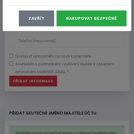
ZAVŘÍT
NAKUPOVAT BEZPEČNĚ
Dostávat upozornění na nové komentáře.
Souhlasím s podmínkami využívání služeb a zásadami
zpracování osobních údajů. *
PŘIDAT SKUTEČNÉ JMÉNO MAJITELE ÚČTU
Přidejte pouze skutečné jméno a příjmení majitele účtu,