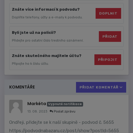
Znáte více informací k podvodu?
DOPLNIT
Doplňte telefony, účty a e-maily k podvodu.
Byli jste už na policii?
PŘIDAT
Přidejte pro ostatní číslo trestního oznámení.
Znáte skutečného majitele účtu?
PŘIPOJIT
Připojte ho k číslu účtu.
KOMENTÁŘE
PŘIDAT KOMENTÁŘ
Markéta
Vypnuté notifikace
13. 08. 2023
Poslat zprávu
Ondřeji, přidejte se k naší skupině - podvod č. 5655
https://podvodnabazaru.cz/post/show?postId=5655