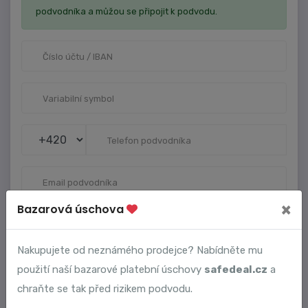
podvodníka a můžou se připojit k podvodu.
×
Bazarová úschova
Nakupujete od neznámého prodejce? Nabídněte mu
použití naší bazarové platební úschovy
safedeal.cz
a
VAŠE ÚDAJE
chraňte se tak před rizikem podvodu.