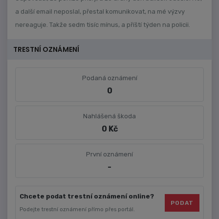
a další email neposlal, přestal komunikovat, na mé výzvy
nereaguje. Takže sedm tisíc mínus, a příští týden na policii.
TRESTNÍ OZNÁMENÍ
Podaná oznámení
0
Nahlášená škoda
0 Kč
První oznámení
-
Chcete podat trestní oznámení online?
PODAT
Podejte trestní oznámení přímo přes portál.