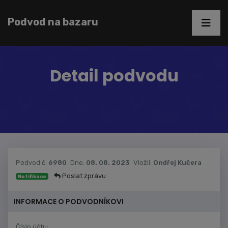
Podvod na bazaru
Detail podvodu
Podvod č.
6980
Dne:
08. 08. 2023
Vložil:
Ondřej Kučera
Poslat zprávu
Notifikace
INFORMACE O PODVODNÍKOVI
Číslo účtu: