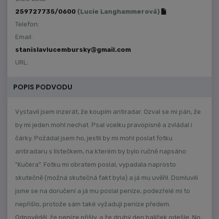
259727735/0600
(Lucie Langhammerová)
Telefon:
Email:
stanislavlucembursky@gmail.com
URL:
POPIS PODVODU
Vystavil jsem inzerát, že koupím antiradar. Ozval se mi pán, že
by mi jeden mohl nechat. Psal vcelku pravopisně a zvládal i
čárky. Požádal jsem ho, jestli by mi mohl poslat fotku
antiradaru s lístečkem, na kterém by bylo ručně napsáno
"Kučera". Fotku mi obratem poslal, vypadala naprosto
skutečně (možná skutečná fakt byla) a já mu uvěřil. Domluvili
jsme se na doručení a já mu poslal peníze, podezřelé mi to
nepřišlo, protože sám také vyžaduji peníze předem.
Odpověděl, že peníze přišly, a že druhý den balíček odešle. No,