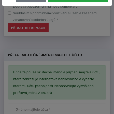
Dostávat upozornění na nové komentáře.
Souhlasím s podmínkami využívání služeb a zásadami
zpracování osobních údajů. *
PŘIDAT SKUTEČNÉ JMÉNO MAJITELE ÚČTU
Přidejte pouze skutečné jméno a příjmení majitele účtu,
které zobrazuje internetové bankovnictví a vyberte
kterému účtu jméno patří. Nenahrávejte vymyšlená
profilová jména z bazarů.