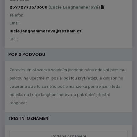
259727735/0600
(Lucie Langhammerová)
Telefon:
Email:
lucie.langhammerova@seznam.cz
URL:
POPIS PODVODU
Zdravím jen otazecka scháním jednoho pána odeslal jsem mu
pladbu na účet měl mi poslal poštou kryt řetězu a klakson na
veterána a že to za něho pošle manželka peníze jsem teda
odeslal na Lucie langhammerova. a pak úplně přestal
reagovat
TRESTNÍ OZNÁMENÍ
Podaná oznámení