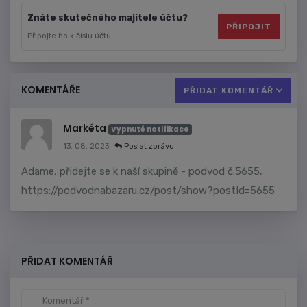
Znáte skutečného majitele účtu?
PŘIPOJIT
Připojte ho k číslu účtu.
KOMENTÁŘE
PŘIDAT KOMENTÁŘ
Markéta
Vypnuté notifikace
13. 08. 2023
Poslat zprávu
Adame, přidejte se k naší skupině - podvod č.5655,
https://podvodnabazaru.cz/post/show?postId=5655
PŘIDAT KOMENTÁŘ