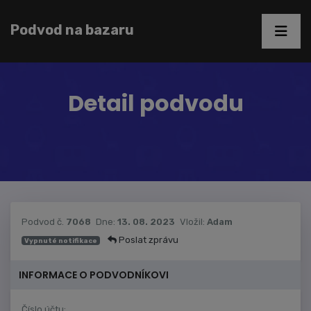
Podvod na bazaru
Detail podvodu
Podvod č.
7068
Dne:
13. 08. 2023
Vložil:
Adam
Poslat zprávu
Vypnuté notifikace
INFORMACE O PODVODNÍKOVI
Číslo účtu: