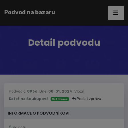
Podvod na bazaru
Detail podvodu
Podvod č.
8936
Dne:
08. 01. 2024
Vložil:
Kateřina Soukupová
Poslat zprávu
Notifikace
INFORMACE O PODVODNÍKOVI
Číslo účtu: