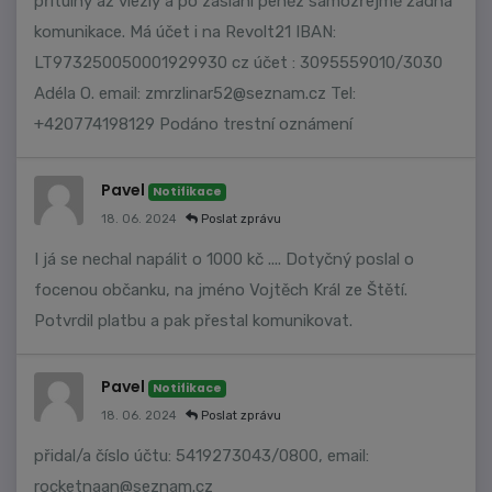
přítulný až vlezlý a po zaslání peněz samozřejmě žádná
komunikace. Má účet i na Revolt21 IBAN:
LT973250050001929930 cz účet : 3095559010/3030
Adéla O. email:
zmrzlinar52@seznam.cz
Tel:
+420774198129 Podáno trestní oznámení
Pavel
Notifikace
18. 06. 2024
Poslat zprávu
I já se nechal napálit o 1000 kč .... Dotyčný poslal o
focenou občanku, na jméno Vojtěch Král ze Štětí.
Potvrdil platbu a pak přestal komunikovat.
Pavel
Notifikace
18. 06. 2024
Poslat zprávu
přidal/a číslo účtu: 5419273043/0800, email:
rocketnaan@seznam.cz