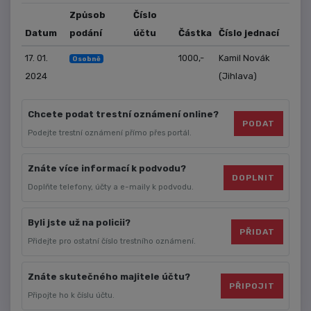
Způsob
Číslo
Datum
podání
účtu
Částka
Číslo jednací
17. 01.
1000,-
Kamil Novák
Osobně
2024
(Jihlava)
Chcete podat trestní oznámení online?
PODAT
Podejte trestní oznámení přímo přes portál.
Znáte více informací k podvodu?
DOPLNIT
Doplňte telefony, účty a e-maily k podvodu.
Byli jste už na policii?
PŘIDAT
Přidejte pro ostatní číslo trestního oznámení.
Znáte skutečného majitele účtu?
PŘIPOJIT
Připojte ho k číslu účtu.