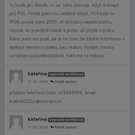
to bude jen člověk, co se toho zbavuje, když si koupil
prý PS5. Poslal jsem mu veškeré údaje, PS4 byla za
1900, poslal jsem 2000, ať dotyčný neplatí poštu,
napsal, že ji pečlivě zabalí a pošle, až přijde z práce.
Ráno jsem mu psal, jak je na tom, že žádné informace v
aplikaci nemám o balíku, bez reakce. Podám trestní
oznámení pravděpodobně. Fakt mě to nebaví.
Kateřina
Vypnuté notifikace
13. 02. 2024
Poslat zprávu
přidal/a telefonní číslo: 603443494, email:
kralicek222jo@seznam.cz
Kateřina
Vypnuté notifikace
13. 02. 2024
Poslat zprávu