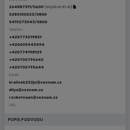
264887311/0600
(Vojtěch Král)
5285100023/0800
5419273043/0800
Telefon:
+420773219821
+420603443494
+420774198129
+420705795645
+420705795644
Email:
kralicek222jo@seznam.cz
diiya@seznam.cz
rocketnaan@seznam.cz
URL:
POPIS PODVODU