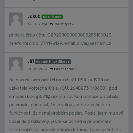
Jakub
Notifikace
13. 06. 2024
Poslat zprávu
přidal/a číslo účtu: CZ9208000000005285100023,
telefonní číslo: 774198129, email:
diiya@seznam.cz
Jiří
Vypnuté notifikace
21. 02. 2024
Poslat zprávu
Na bazoši jsem naletěl na inzerát PS4 za 1900 od
uživatele Vojtěcha Krále, (ČÚ: 264887311/0600), pod
emailem
kyklop521@seznam.cz
. Komunikace probíhala
po emailu, pán psal, že je volný, jak se zaručuje za
funkčnost, že nemá problém poslat. Poslal jsem mu své
údaje do zásilkovny, ještě se ochotně připomněl o
telefonní číslo, což mě přimělo k tomu, tomu uvěřit, že