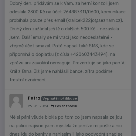
Dobrý den, přidávám se k Vám, za herní konzoli jsem
odeslala 2300 Kč na účet 264887311/0600, komunikace
probíhala pouze přes email (
kralicek222jo@seznam.cz
).
Druhý den zažádal ještě o dalších 500 Kč - nezaslala
jsem. Další emaily se mi vrací jako neodeslatelné -
zřejmě účet smazal. Poté napsal také SMS, kde se
připomíná o doplatku (z čísla +420603443494), na
zprávu ani zavolání nereaguje. Prezentuje se jako pan V.
Král z Brna. Již jsme nahlásili bance, zítra podáme
trestní oznámení.
Petra
Vypnuté notifikace
29. 01. 2024
Poslat zprávu
Mě si páni všude blokla po tom co jsem napsala ze jdu
na policii najivne jsem myslela že peníze mi pošle a nic
dnes jdu do banky a nahlasim ji jako podvodní snad se